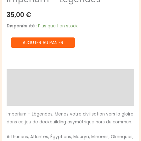
35,00
€
Disponibilité :
Plus que 1 en stock
quantité
AJOUTER AU PANIER
de
Impérium
-
Légendes
Description
Informations complémentaires
Avis (0)
Imperium – Légendes, Menez votre civilisation vers la gloire
dans ce jeu de deckbuilding asymétrique hors du commun.
Arthuriens, Atlantes, Égyptiens, Maurya, Minoéns, Olmèques,