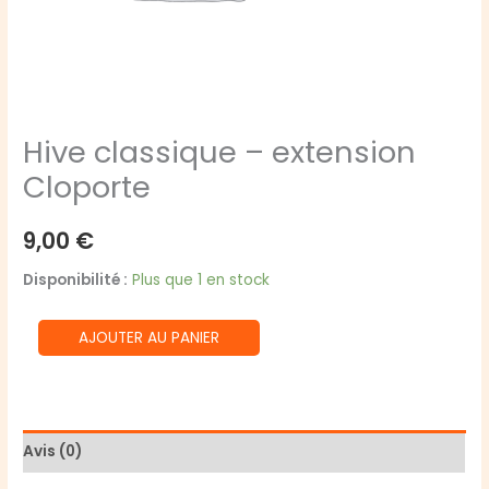
Hive classique – extension
Cloporte
9,00
€
Disponibilité :
Plus que 1 en stock
quantité
AJOUTER AU PANIER
de
Hive
classique
-
Avis (0)
extension