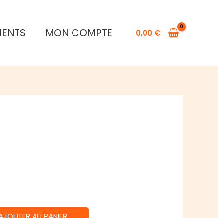
Hit
!
MENTS
MON COMPTE
0,00
€
AJOUTER AU PANIER