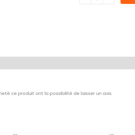
de
Hit
!
té ce produit ont la possibilité de laisser un avis.