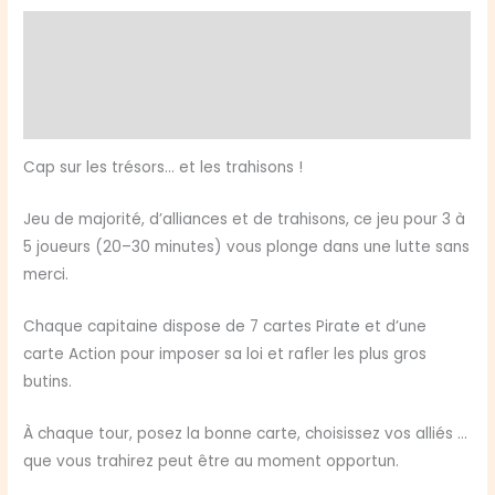
Oh
Description
Informations complémentaires
Avis (0)
Cap sur les trésors… et les trahisons !
Jeu de majorité, d’alliances et de trahisons, ce jeu pour 3 à
5 joueurs (20–30 minutes) vous plonge dans une lutte sans
merci.
Chaque capitaine dispose de 7 cartes Pirate et d’une
carte Action pour imposer sa loi et rafler les plus gros
butins.
À chaque tour, posez la bonne carte, choisissez vos alliés …
que vous trahirez peut être au moment opportun.