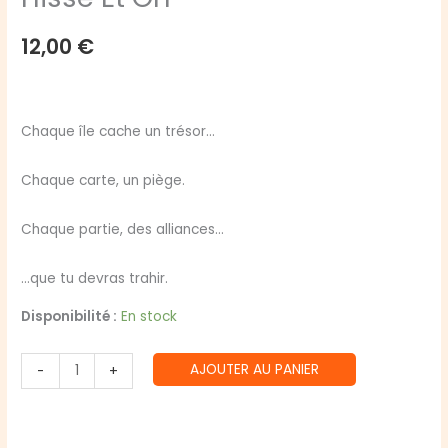
12,00
€
Chaque île cache un trésor…
Chaque carte, un piège.
Chaque partie, des alliances…
…que tu devras trahir.
Disponibilité :
En stock
quantité
AJOUTER AU PANIER
-
+
de
Hisse
Et