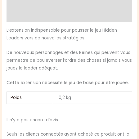
Reine
Informations complémentaires
&
Avis (0)
Amis
L’extension indispensable pour pousser le jeu Hidden
Leaders vers de nouvelles stratégies.
De nouveaux personnages et des Reines qui peuvent vous
permettre de bouleverser l’ordre des choses si jamais vous
jouez le leader adéquat.
Cette extension nécessite le jeu de base pour être jouée.
Poids
0,2 kg
Il n’y a pas encore d’avis.
Seuls les clients connectés ayant acheté ce produit ont la