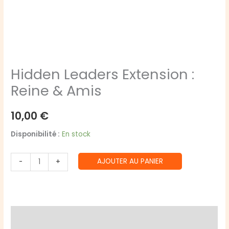
Hidden Leaders Extension :
Reine & Amis
10,00
€
Disponibilité :
En stock
quantité
AJOUTER AU PANIER
-
+
de
Hidden
Leaders
Extension
Description
: