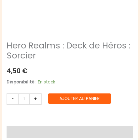
Hero Realms : Deck de Héros :
Sorcier
4,50
€
Disponibilité :
En stock
quantité
AJOUTER AU PANIER
-
+
de
Hero
Realms
:
Avis (0)
Deck