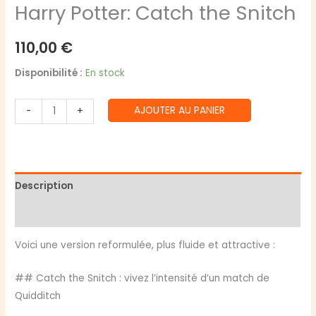
Harry Potter: Catch the Snitch
110,00
€
Disponibilité :
En stock
quantité
AJOUTER AU PANIER
-
+
de
Harry
Potter:
Catch
Description
the
Snitch
Avis (0)
Voici une version reformulée, plus fluide et attractive :
## Catch the Snitch : vivez l’intensité d’un match de
Quidditch