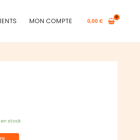
de
Harmonies
MENTS
MON COMPTE
0,00
€
1 en stock
ER