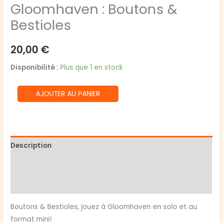
Gloomhaven : Boutons &
Bestioles
20,00
€
Disponibilité :
Plus que 1 en stock
quantité
AJOUTER AU PANIER
de
Gloomhaven
:
Boutons
Description
&
Informations complémentaires
Bestioles
Avis (0)
Boutons & Bestioles, jouez à Gloomhaven en solo et au
format mini!