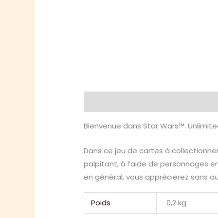
Description
Informations compl
Bienvenue dans Star Wars™: Unlimite
Dans ce jeu de cartes à collectionne
palpitant, à l’aide de personnages 
en général, vous apprécierez sans au
Poids
0,2 kg