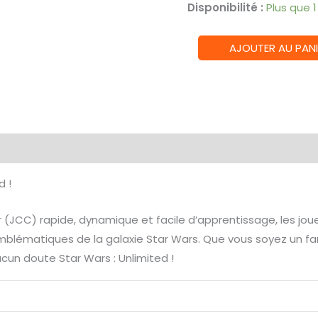
Disponibilité :
Plus que 
quantité
AJOUTER AU PANI
de
Gamegenic
:
Star
Wars
émentaires
Avis (0)
Unlimited
Deck
d !
Box
X-
r (JCC) rapide, dynamique et facile d’apprentissage, les jou
Wing/Chasseur
emblématiques de la galaxie Star Wars. Que vous soyez un fa
Tie
cun doute Star Wars : Unlimited !