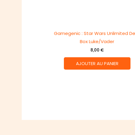
Gamegenic : Star Wars Unlimited D
Box Luke/Vader
8,00
€
AJOUTER AU PANIER