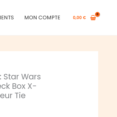
Gamegenic
:
MENTS
MON COMPTE
0,00
€
Star
Wars
Unlimited
Deck
Box
X-
Wing/Chasseur
Tie
 Star Wars
eck Box X-
ur Tie