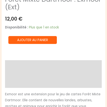
(Ext)
12,00
€
Disponibilité :
Plus que 1 en stock
quantité
AJOUTER AU PANIER
de
Forêt
Mixte
Dartmoor
Description
:
Informations complémentaires
Exmoor
(Ext)
Avis (0)
Exmoor est une extension pour le jeu de cartes Forêt Mixte
Dartmoor. Elle contient de nouvelles landes, arbustes,
grottes et animaux pour enrichir la forêt que vous