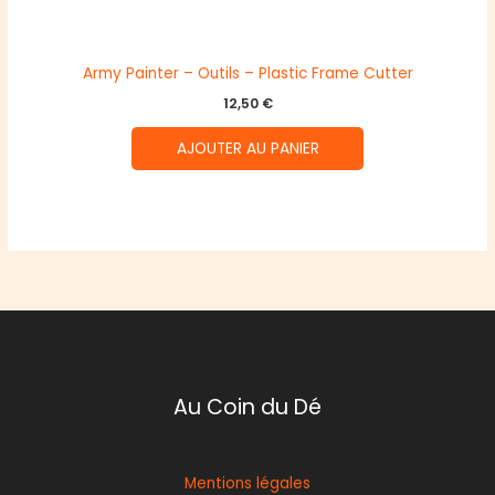
Army Painter – Outils – Plastic Frame Cutter
12,50
€
AJOUTER AU PANIER
Au Coin du Dé
Mentions légales