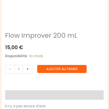
Flow Improver 200 mL
15,00
€
Disponibilité :
En stock
quantité
AJOUTER AU PANIER
-
+
de
Flow
Improver
200
Avis (0)
mL
Il n’y a pas encore d’avis.