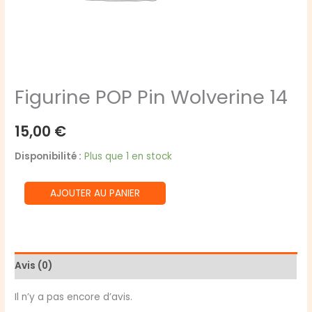
Figurine POP Pin Wolverine 14
15,00
€
Disponibilité :
Plus que 1 en stock
quantité
AJOUTER AU PANIER
de
Figurine
POP
Pin
Avis (0)
Wolverine
14
Il n’y a pas encore d’avis.