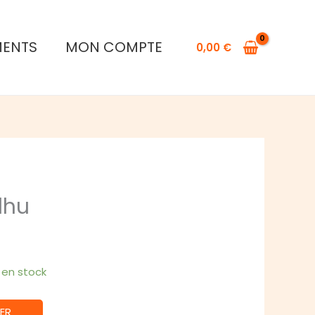
de
Fate
MENTS
MON COMPTE
of
0,00
€
Cthulhu
lhu
1 en stock
ER