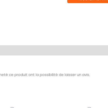
de
Fate
of
Cthulhu
té ce produit ont la possibilité de laisser un avis.