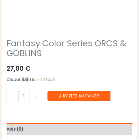
Fantasy Color Series ORCS &
GOBLINS
27,00
€
Disponibilité :
En stock
quantité
AJOUTER AU PANIER
-
+
de
Fantasy
Color
Series
Avis (0)
ORCS