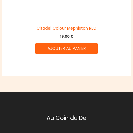
Citadel Colour Mephiston RED
19,00
€
AJOUTER AU PANIER
Au Coin du Dé