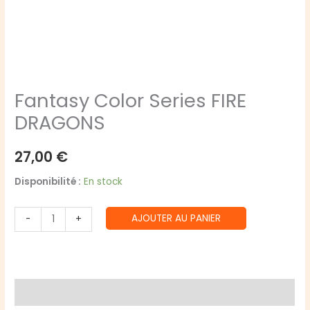
Fantasy Color Series FIRE
DRAGONS
27,00
€
Disponibilité :
En stock
quantité
AJOUTER AU PANIER
-
+
de
Fantasy
Color
Series
Avis (0)
FIRE