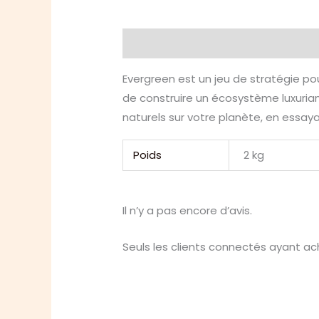
Description
Informations compl
Evergreen est un jeu de stratégie pou
de construire un écosystème luxurian
naturels sur votre planète, en essayant
Poids
2 kg
Il n’y a pas encore d’avis.
Seuls les clients connectés ayant ache