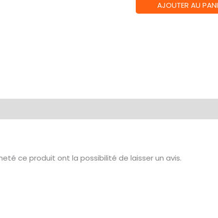
quantité
AJOUTER AU PANI
de
Escape
Tales
02
-
Low
Memory
té ce produit ont la possibilité de laisser un avis.