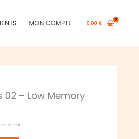
de
Escape
Tales
MENTS
MON COMPTE
0,00
€
02
-
Low
Memory
s 02 – Low Memory
1 en stock