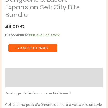
Expansion Set: City Bits
Bundle
49,00
€
Disponibilité :
Plus que 1 en stock
quantité
AJOUTER AU PANIER
de
Dungeons
&
Lasers
Description
-
Avis (0)
Expansion
Set:
Aménagez l’intérieur comme l’extérieur !
City
Bits
Cet énorme pack d’éléments donnera à votre ville un style
Bundle