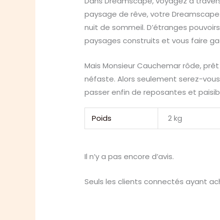
Dans Dreamscape, voyagez à travers 
paysage de rêve, votre Dreamscape. 
nuit de sommeil. D’étranges pouvoir
paysages construits et vous faire g
Mais Monsieur Cauchemar rôde, prêt 
néfaste. Alors seulement serez-vous 
passer enfin de reposantes et paisi
Poids
2 kg
Il n’y a pas encore d’avis.
Seuls les clients connectés ayant ache