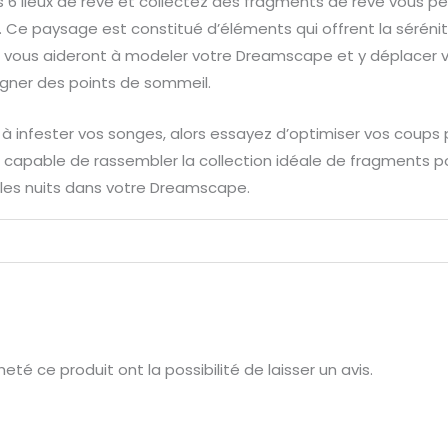
6 lieux de rêve et collectez des fragments de rêve vous pe
Ce paysage est constitué d’éléments qui offrent la sérénit
s vous aideront à modeler votre Dreamscape et y déplacer vo
agner des points de sommeil.
à infester vos songes, alors essayez d’optimiser vos coups 
capable de rassembler la collection idéale de fragments pou
bles nuits dans votre Dreamscape.
té ce produit ont la possibilité de laisser un avis.