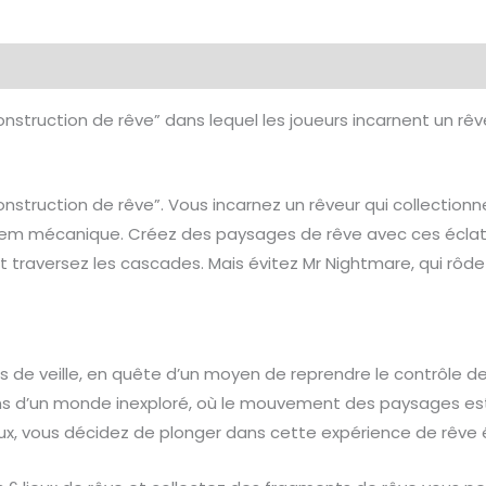
émentaires
Avis (0)
struction de rêve” dans lequel les joueurs incarnent un rêv
struction de rêve”. Vous incarnez un rêveur qui collectionn
olem mécanique. Créez des paysages de rêve avec ces écla
 traversez les cascades. Mais évitez Mr Nightmare, qui rôde 
 de veille, en quête d’un moyen de reprendre le contrôle de v
s d’un monde inexploré, où le mouvement des paysages est 
ux, vous décidez de plonger dans cette expérience de rêve é