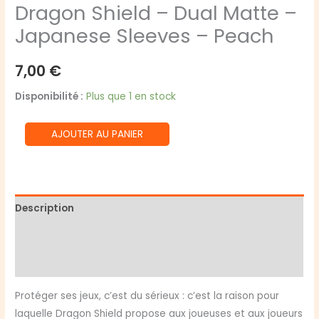
Dragon Shield – Dual Matte –
Japanese Sleeves – Peach
7,00
€
Disponibilité :
Plus que 1 en stock
quantité
AJOUTER AU PANIER
de
Dragon
Shield
-
Description
Dual
Informations complémentaires
Matte
-
Avis (0)
Japanese
Sleeves
Protéger ses jeux, c’est du sérieux : c’est la raison pour
-
laquelle Dragon Shield propose aux joueuses et aux joueurs