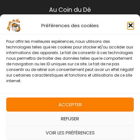
Au Coin du Dé
Préférences des cookies
Mentions légales
Conditions générales de ventes
Pour offrir les meilleures expériences, nous utilisons des
Politique de retour
technologies telles que les cookies pour stocker et/ou accéder aux
informations des appareils. Le fait de consentir à ces technologies
Contact
nous permettra de traiter des données telles que le comportement
de navigation ou les ID uniques sur ce site. Le fait de ne pas
Instagram
Facebook
consentir ou de retirer son consentement peut avoir un effet négatif
sur certaines caractéristiques et fonctions et utilisations de ce site
internet.
ACCEPTER
REFUSER
Copyright © 2026 | Au Coin Du Dé
VOIR LES PRÉFÉRENCES