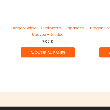
 –
Dragon Shield – Dual Matte – Japanese
Dragon Shi
Sleeves – Justice
7,00
€
AJOUTER AU PANIER