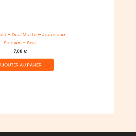
eld – Dual Matte – Japanese
Sleeves – Soul
7,00
€
AJOUTER AU PANIER