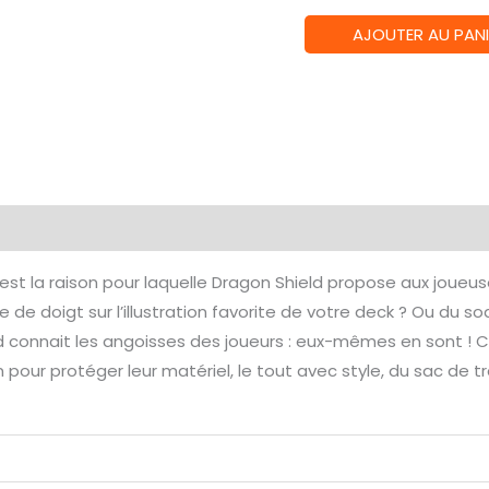
quantité
AJOUTER AU PANI
de
Dragon
Shield
-
Dual
Matte
émentaires
Avis (0)
-
Japanese
 c’est la raison pour laquelle Dragon Shield propose aux joue
Sleeves
te de doigt sur l’illustration favorite de votre deck ? Ou du s
-
d connait les angoisses des joueurs : eux-mêmes en sont ! C’
Might
n pour protéger leur matériel, le tout avec style, du sac de 