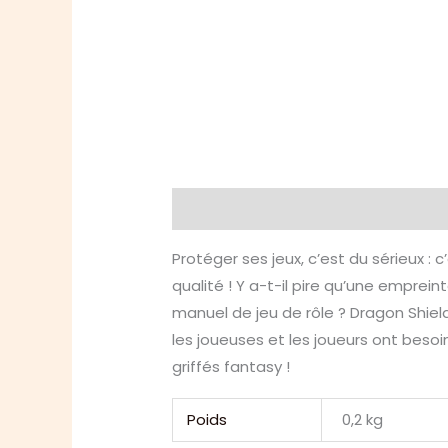
Description
Informations compl
Protéger ses jeux, c’est du sérieux :
qualité ! Y a-t-il pire qu’une emprein
manuel de jeu de rôle ? Dragon Shiel
les joueuses et les joueurs ont besoi
griffés fantasy !
Poids
0,2 kg