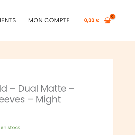
Dragon
Shield
MENTS
MON COMPTE
0,00
€
-
Dual
Matte
-
Japanese
Sleeves
-
Might
ld – Dual Matte –
eeves – Might
1 en stock