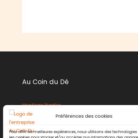
Au Coin du Dé
Mentions légales
Conditions générales de ventes
Préférences des cookies
Politique de retour
Contact
Pour offrir les meilleures expériences, nous utilisons des technologies 
les cookies pour stocker et/ou accéder aux informations des appareils