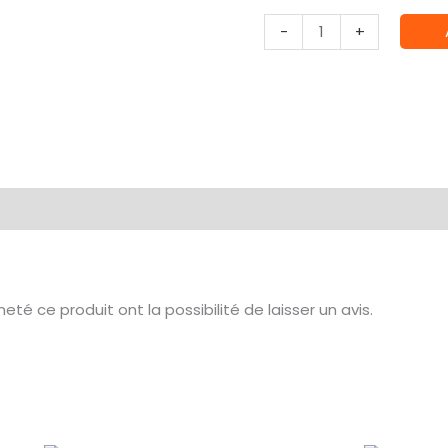
quantité
-
+
de
Disney
Stitch
The
Fix
for
626
-
Un
Jeu
té ce produit ont la possibilité de laisser un avis.
Love
Letter