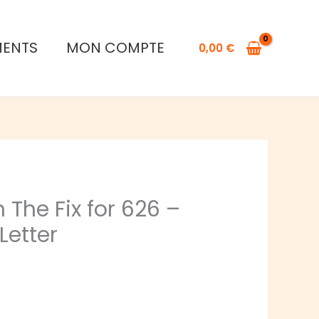
Disney
Stitch
MENTS
MON COMPTE
0,00
€
The
Fix
for
626
-
Un
Jeu
Love
 The Fix for 626 –
Letter
Letter