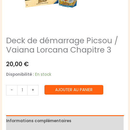
Deck de démarrage Picsou /
Vaiana Lorcana Chapitre 3
20,00
€
Disponibilité :
En stock
quantité
AJOUTER AU PANIER
-
+
de
Deck
de
démarrage
Informations complémentaires
Picsou