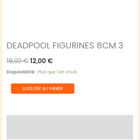
DEADPOOL FIGURINES 8CM 3
Le
Le
18,00
€
12,00
€
prix
prix
Disponibilité :
Plus que 1 en stock
initial
actuel
quantité
AJOUTER AU PANIER
était :
est :
de
DEADPOOL
18,00 €.
12,00 €.
FIGURINES
8CM
Informations complémentaires
3
Avis (0)