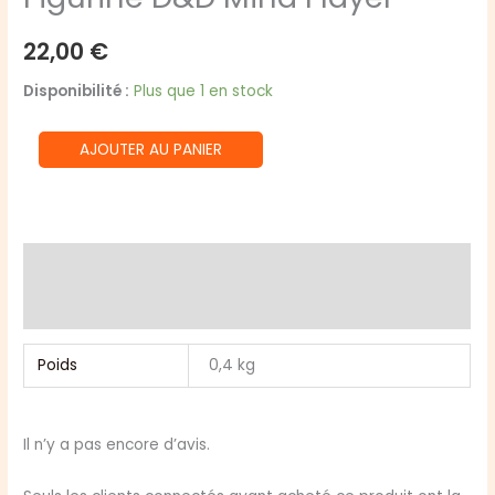
22,00
€
Disponibilité :
Plus que 1 en stock
quantité
AJOUTER AU PANIER
de
Figurine
D&D
Mind
Informations complémentaires
Flayer
Avis (0)
Poids
0,4 kg
Il n’y a pas encore d’avis.