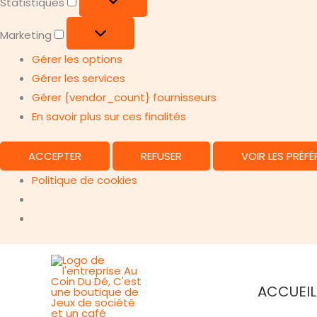
Statistiques
Marketing
Marketing
Gérer les options
Gérer les services
Gérer {vendor_count} fournisseurs
En savoir plus sur ces finalités
ACCEPTER
REFUSER
VOIR LES PRÉF
Politique de cookies
Aller
au
ACCUEIL
contenu