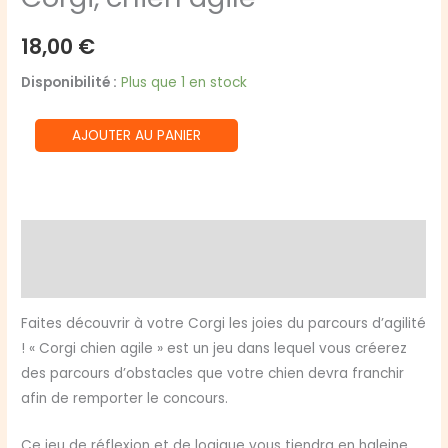
18,00
€
Disponibilité :
Plus que 1 en stock
quantité
AJOUTER AU PANIER
de
Corgi,
chien
agile
Description
Avis (0)
Faites découvrir à votre Corgi les joies du parcours d’agilité
! « Corgi chien agile » est un jeu dans lequel vous créerez
des parcours d’obstacles que votre chien devra franchir
afin de remporter le concours.
Ce jeu de réflexion et de logique vous tiendra en haleine