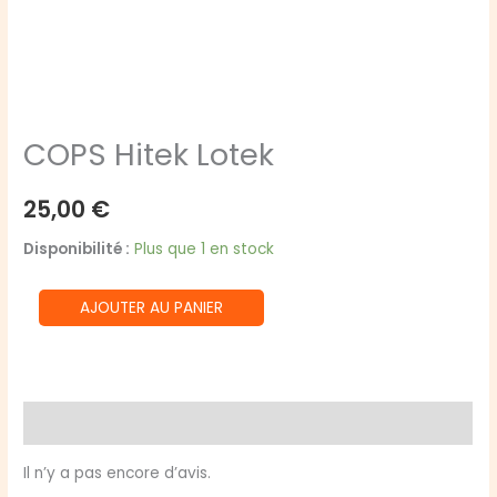
COPS Hitek Lotek
25,00
€
Disponibilité :
Plus que 1 en stock
quantité
AJOUTER AU PANIER
de
COPS
Hitek
Lotek
Avis (0)
Il n’y a pas encore d’avis.