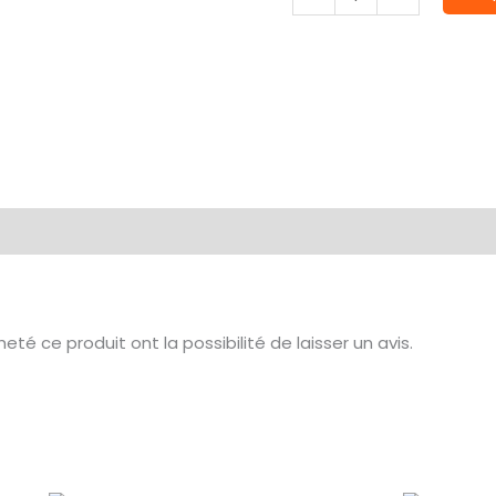
de
COPS
Ecran
de
jeu
té ce produit ont la possibilité de laisser un avis.