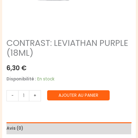
CONTRAST: LEVIATHAN PURPLE
(18ML)
6,30
€
Disponibilité :
En stock
quantité
AJOUTER AU PANIER
-
+
de
CONTRAST:
LEVIATHAN
PURPLE
Avis (0)
(18ML)