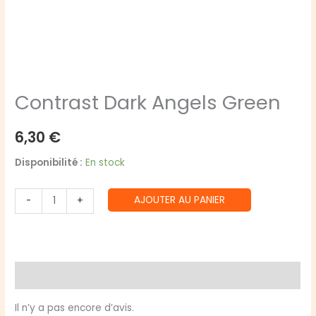
Contrast Dark Angels Green
6,30
€
Disponibilité :
En stock
quantité
AJOUTER AU PANIER
-
+
de
Contrast
Dark
Angels
Avis (0)
Green
Il n’y a pas encore d’avis.