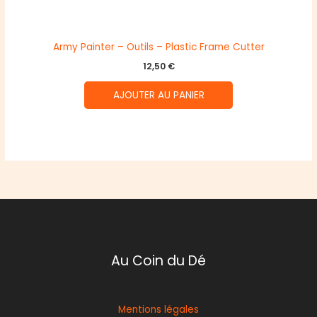
Army Painter – Outils – Plastic Frame Cutter
12,50
€
AJOUTER AU PANIER
Au Coin du Dé
Mentions légales