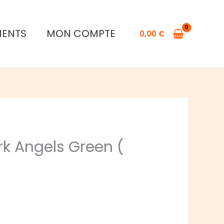
Contrast
Dark
MENTS
MON COMPTE
0,00
€
Angels
Green
(
18ml
)
rk Angels Green (