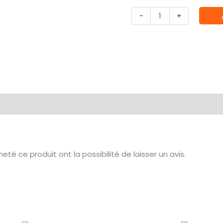
quantité
-
+
de
Contrast
Dark
Angels
Green
(
18ml
)
té ce produit ont la possibilité de laisser un avis.