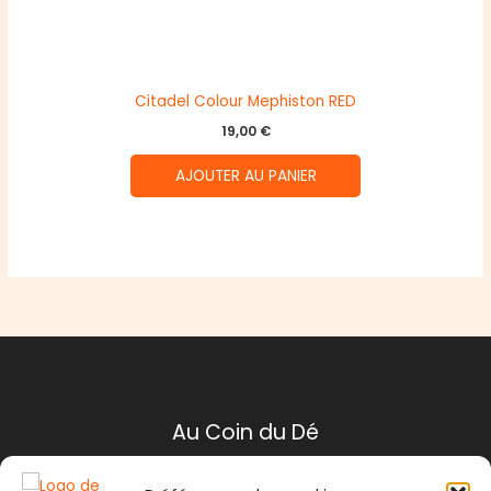
Citadel Colour Mephiston RED
19,00
€
AJOUTER AU PANIER
Au Coin du Dé