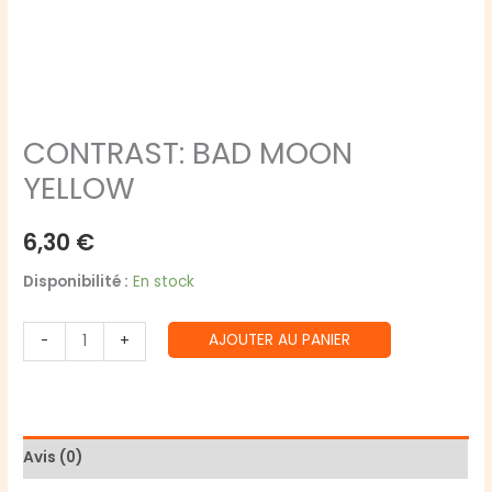
CONTRAST: BAD MOON
YELLOW
6,30
€
Disponibilité :
En stock
quantité
AJOUTER AU PANIER
-
+
de
CONTRAST:
BAD
MOON
Avis (0)
YELLOW