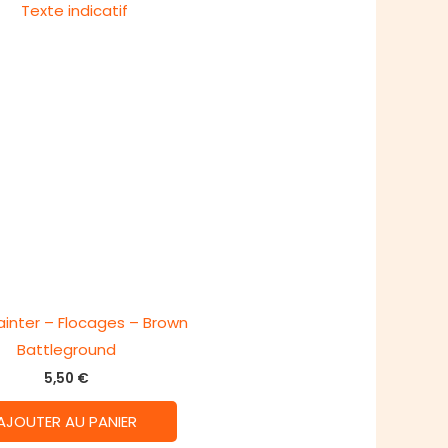
inter – Flocages – Brown
Battleground
5,50
€
AJOUTER AU PANIER