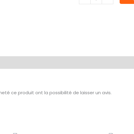
de
CONTRAST:
APOTHECARY
WHITE
té ce produit ont la possibilité de laisser un avis.