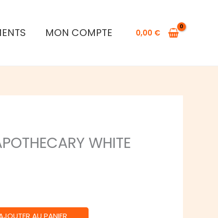
CONTRAST:
APOTHECARY
MENTS
MON COMPTE
0,00
€
WHITE
APOTHECARY WHITE
AJOUTER AU PANIER