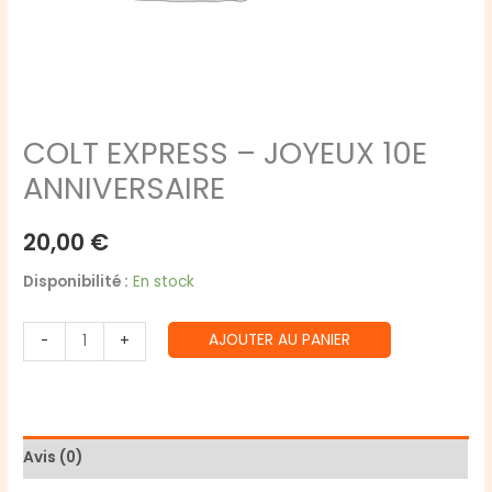
COLT EXPRESS – JOYEUX 10E
ANNIVERSAIRE
20,00
€
Disponibilité :
En stock
quantité
AJOUTER AU PANIER
-
+
de
COLT
EXPRESS
-
Avis (0)
JOYEUX