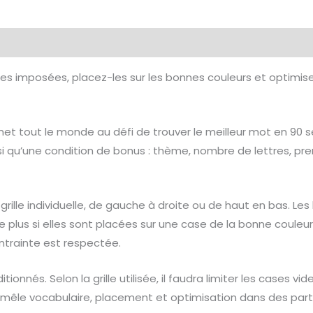
émentaires
Avis (0)
res imposées, placez-les sur les bonnes couleurs et optimise
 tout le monde au défi de trouver le meilleur mot en 90 sec
i qu’une condition de bonus : thème, nombre de lettres, pr
grille individuelle, de gauche à droite ou de haut en bas. Le
ore plus si elles sont placées sur une case de la bonne coule
ntrainte est respectée.
ionnés. Selon la grille utilisée, il faudra limiter les cases v
s mêle vocabulaire, placement et optimisation dans des par