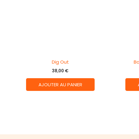
Dig Out
Ba
38,00
€
AJOUTER AU PANIER