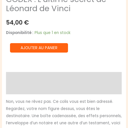
Léonard de Vinci
54,00
€
Disponibilité :
Plus que 1 en stock
quantité
AJOUTER AU PANIER
de
CODEX
:
L'ultime
Description
secret
Avis (0)
de
Léonard
Non, vous ne rêvez pas. Ce colis vous est bien adressé.
de
Regardez, votre nom figure dessus, vous êtes le
Vinci
destinataire. Une boîte cadenassée, des effets personnels,
l’enveloppe d’un notaire et une autre d’un testament, voici