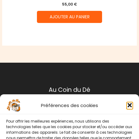
55,00
€
AJOUTER AU PANIER
Au Coin du Dé
Préférences des cookies
Mentions légales
Conditions générales de ventes
Pour offrir les meilleures expériences, nous utilisons des
Politique de retour
technologies telles que les cookies pour stocker et/ou accéder aux
informations des appareils. Le fait de consentir à ces technologies
Contact
nous permettra de traiter des données telles que le comportement