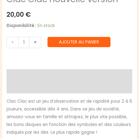
20,00
€
Disponibilité :
En stock
quantité
AJOUTER AU PANIER
-
+
de
Clac
Clac
nouvelle
Description
version
Avis (0)
Clac Clac est un jeu d’observation et de rapidité pour 2 à 6
joueurs, accessible dès 4 ans. Dans ce jeu de société,
amusez-vous en famille et attrapez, le plus vite possible,
les bons disques en fonction des symboles et des couleurs
indiqués par les dés. Le plus rapide gagne !