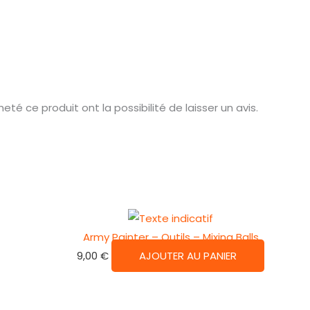
té ce produit ont la possibilité de laisser un avis.
Army Painter – Outils – Mixing Balls
9,00
€
AJOUTER AU PANIER