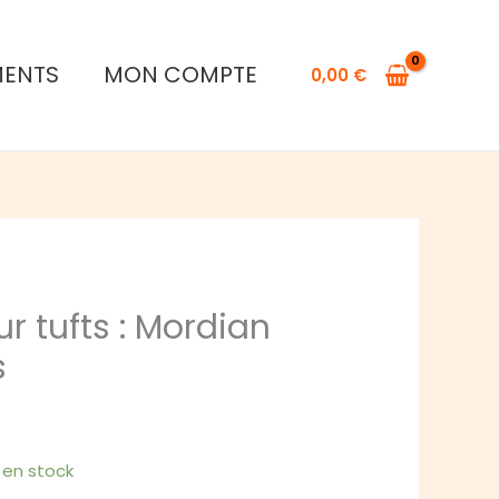
de
Citadel
MENTS
MON COMPTE
colour
0,00
€
tufts
:
Mordian
Corpsegrass
ur tufts : Mordian
s
1 en stock