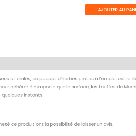
quantité
AJOUTER AU PANI
de
Citadel
colour
tufts
:
Mordian
Corpsegrass
cs et brûlés, ce paquet d’herbes prêtes à l’emploi est le 
pour adhérer à n’importe quelle surface, les touffes de Mo
 quelques instants.
té ce produit ont la possibilité de laisser un avis.