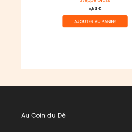
Steppe Grass
5,50
€
AJOUTER AU PANIER
Au Coin du Dé