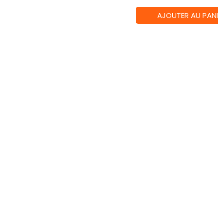
quantité
AJOUTER AU PANI
de
Chroniques
Oubliées
Contemporain
2
:
Horreur