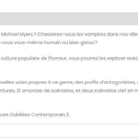
émentaires
Avis (0)
e Michael Myers ? Chasserez-vous les vampires dans nos vill
es-vous vous-même humain ou bien garou ?
culture populaire de l’horreur, vous pourrez les explorer a
uvelles voies propres à ce genre, des profils d’antagonistes,
ntures, 21 amorces de scénarios, et deux scénarios clef en m
iques Oubliées Contemporain 2.