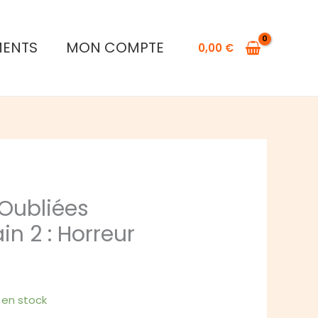
de
Chroniques
MENTS
MON COMPTE
Oubliées
0,00
€
Contemporain
2
:
Horreur
Oubliées
n 2 : Horreur
1 en stock