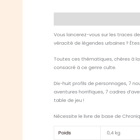
Description
Informations compl
Vous lancerez-vous sur les traces d
véracité de légendes urbaines ? Êt
Toutes ces thématiques, chères à la 
consacré à ce genre culte.
Dix-huit profils de personnages, 7 no
aventures horrifiques, 7 cadres d’ave
table de jeu !
Nécessite le livre de base de Chron
Poids
0,4 kg