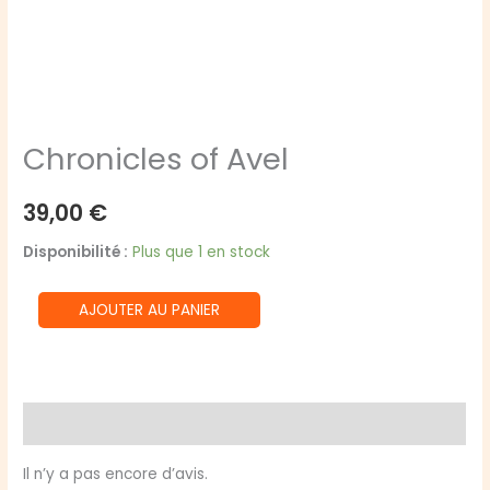
Chronicles of Avel
39,00
€
Disponibilité :
Plus que 1 en stock
quantité
AJOUTER AU PANIER
de
Chronicles
of
Avel
Avis (0)
Il n’y a pas encore d’avis.