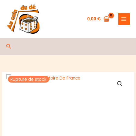
Aller
au
contenu
0,00
€
Rechercher
Rupture de stock