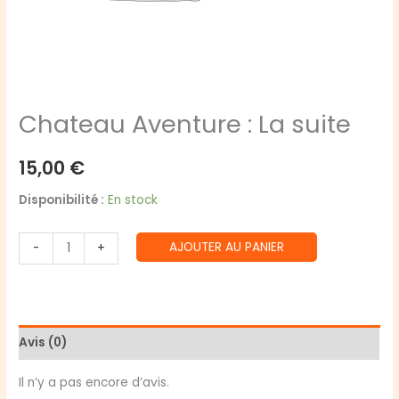
Chateau Aventure : La suite
15,00
€
Disponibilité :
En stock
quantité
AJOUTER AU PANIER
-
+
de
Chateau
Aventure
:
Avis (0)
La
suite
Il n’y a pas encore d’avis.