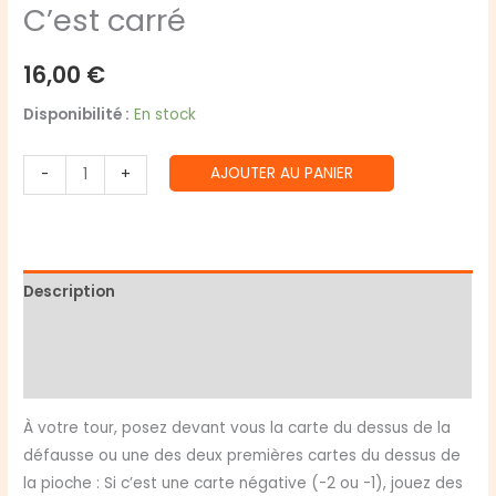
C’est carré
16,00
€
Disponibilité :
En stock
quantité
AJOUTER AU PANIER
-
+
de
C'est
carré
Description
Informations complémentaires
Avis (0)
À votre tour, posez devant vous la carte du dessus de la
défausse ou une des deux premières cartes du dessus de
la pioche : Si c’est une carte négative (-2 ou -1), jouez des