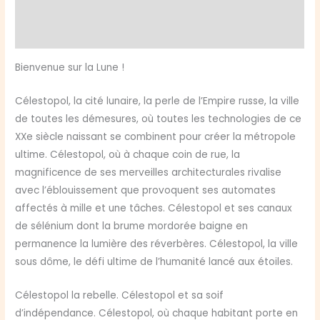
Informations complémentaires
Deluxe
(Version
Avis (0)
Retail)
Bienvenue sur la Lune !
Célestopol, la cité lunaire, la perle de l’Empire russe, la ville
de toutes les démesures, où toutes les technologies de ce
XXe siècle naissant se combinent pour créer la métropole
ultime. Célestopol, où à chaque coin de rue, la
magnificence de ses merveilles architecturales rivalise
avec l’éblouissement que provoquent ses automates
affectés à mille et une tâches. Célestopol et ses canaux
de sélénium dont la brume mordorée baigne en
permanence la lumière des réverbères. Célestopol, la ville
sous dôme, le défi ultime de l’humanité lancé aux étoiles.
Célestopol la rebelle. Célestopol et sa soif
d’indépendance. Célestopol, où chaque habitant porte en