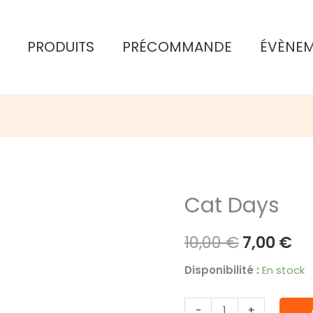
ini
éta
PRODUITS
PRÉCOMMANDE
ÉVÈNE
10
Cat Days
Le
Le
10,00
€
7,00
€
prix
pr
Disponibilité :
En stock
initial
ac
quantité
-
+