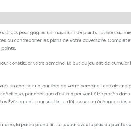
émentaires
Avis (0)
s chats pour gagner un maximum de points ! Utilisez au mie
artes ou contrecarrer les plans de votre adversaire. Complé
 points.
our constituer votre semaine. Le but du jeu est de cumuler 
sez un chat sur un jour libre de votre semaine : certains ne 
 spécifique, pendant que d’autres peuvent être posés dans 
cartes Événement pour subtiliser, défausser ou échanger des ch
aine, la partie prend fin : le joueur avec le plus de points su